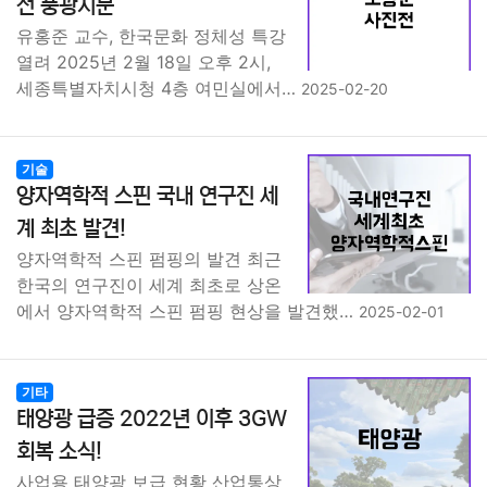
전 풍광지문
유홍준 교수, 한국문화 정체성 특강
열려 2025년 2월 18일 오후 2시,
세종특별자치시청 4층 여민실에서…
2025-02-20
기술
양자역학적 스핀 국내 연구진 세
계 최초 발견!
양자역학적 스핀 펌핑의 발견 최근
한국의 연구진이 세계 최초로 상온
에서 양자역학적 스핀 펌핑 현상을 발견했…
2025-02-01
기타
태양광 급증 2022년 이후 3GW
회복 소식!
사업용 태양광 보급 현황 산업통상