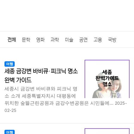
전체
문학
영화
과학
미술
공연
고용
국방
법률
음악
드라마
보험
연예인
만화
환경
보건
여행
세종 금강변 바비큐·피크닉 명소
질병
가요
방송
일상
주식
암호화폐
블록체인
완벽 가이드
세종시 금강변 바비큐와 피크닉 명
결혼
육아
반려동물
패션
미용
증권
인테리어
소 소개 세종특별자치시 대평동에
위치한 숲뜰근린공원과 금강수변공원은 시민들에…
2025-
요리
상품리뷰
원예
금융
게임
스포츠
사진
02-25
대출
자동차
취미
여행
맛집
IT
컴퓨터
기술
여행