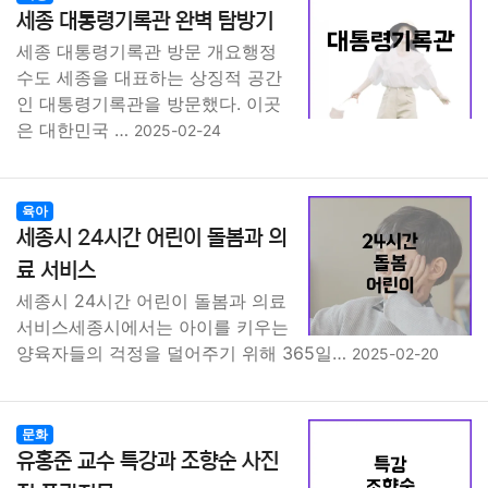
종교
사회
정치
건강
의료
의학
경제
마케팅
세종 대통령기록관 완벽 탐방기
세종 대통령기록관 방문 개요행정
수도 세종을 대표하는 상징적 공간
부동산
외국어
교육
교통
생활
기타
인 대통령기록관을 방문했다. 이곳
은 대한민국 …
2025-02-24
육아
세종시 24시간 어린이 돌봄과 의
료 서비스
세종시 24시간 어린이 돌봄과 의료
서비스세종시에서는 아이를 키우는
양육자들의 걱정을 덜어주기 위해 365일…
2025-02-20
문화
유홍준 교수 특강과 조향순 사진