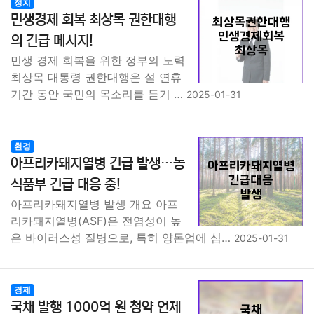
정치
민생경제 회복 최상목 권한대행
의 긴급 메시지!
민생 경제 회복을 위한 정부의 노력
최상목 대통령 권한대행은 설 연휴
기간 동안 국민의 목소리를 듣기 …
2025-01-31
환경
아프리카돼지열병 긴급 발생…농
식품부 긴급 대응 중!
아프리카돼지열병 발생 개요 아프
리카돼지열병(ASF)은 전염성이 높
은 바이러스성 질병으로, 특히 양돈업에 심…
2025-01-31
경제
국채 발행 1000억 원 청약 언제