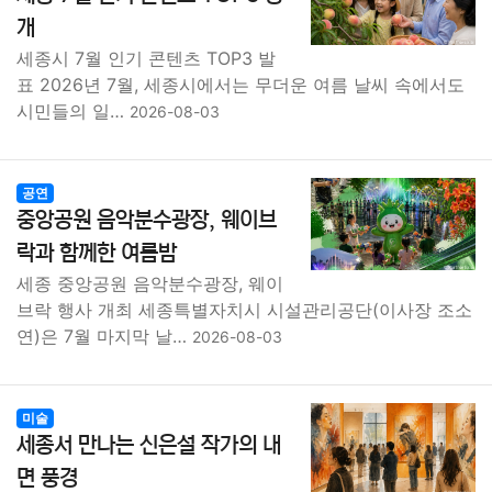
종교
사회
정치
건강
의료
의학
경제
마케팅
개
세종시 7월 인기 콘텐츠 TOP3 발
부동산
외국어
교육
교통
생활
기타
표 2026년 7월, 세종시에서는 무더운 여름 날씨 속에서도
시민들의 일…
2026-08-03
공연
중앙공원 음악분수광장, 웨이브
락과 함께한 여름밤
세종 중앙공원 음악분수광장, 웨이
브락 행사 개최 세종특별자치시 시설관리공단(이사장 조소
연)은 7월 마지막 날…
2026-08-03
미술
세종서 만나는 신은설 작가의 내
면 풍경