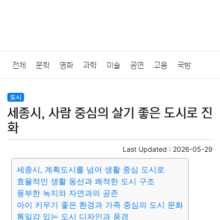
전체
문학
영화
과학
미술
공연
고용
국방
법률
음악
드라마
보험
연예인
만화
환경
보건
도시
세종시, 사람 중심의 살기 좋은 도시로 진
질병
가요
방송
일상
주식
암호화폐
블록체인
화
결혼
육아
반려동물
패션
미용
증권
인테리어
Last Updated :
2026-05-29
세종시, 계획도시를 넘어 생활 중심 도시로
요리
상품리뷰
원예
금융
게임
스포츠
사진
효율적인 생활 동선과 쾌적한 도시 구조
풍부한 녹지와 자연과의 공존
대출
자동차
취미
여행
맛집
IT
컴퓨터
기술
아이 키우기 좋은 환경과 가족 중심의 도시 문화
통일감 있는 도시 디자인과 풍경