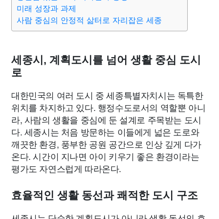
종교
사회
정치
건강
의료
의학
경제
마케팅
미래 성장과 과제
사람 중심의 안정적 삶터로 자리잡은 세종
부동산
외국어
교육
교통
생활
기타
세종시, 계획도시를 넘어 생활 중심 도시
로
대한민국의 여러 도시 중 세종특별자치시는 독특한
위치를 차지하고 있다. 행정수도로서의 역할뿐 아니
라, 사람의 생활을 중심에 둔 설계로 주목받는 도시
다. 세종시는 처음 방문하는 이들에게 넓은 도로와
깨끗한 환경, 풍부한 공원 공간으로 인상 깊게 다가
온다. 시간이 지나면 아이 키우기 좋은 환경이라는
평가도 자연스럽게 따라온다.
효율적인 생활 동선과 쾌적한 도시 구조
세종시는 단순한 계획도시가 아니라 생활 동선의 효