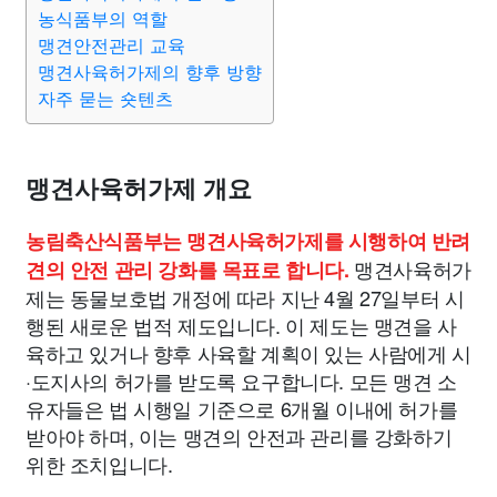
종교
사회
정치
건강
의료
의학
경제
마케팅
농식품부의 역할
맹견안전관리 교육
맹견사육허가제의 향후 방향
부동산
외국어
교육
교통
생활
기타
자주 묻는 숏텐츠
맹견사육허가제 개요
농림축산식품부는 맹견사육허가제를 시행하여 반려
맹견사육허가
견의 안전 관리 강화를 목표로 합니다.
제는 동물보호법 개정에 따라 지난 4월 27일부터 시
행된 새로운 법적 제도입니다. 이 제도는 맹견을 사
육하고 있거나 향후 사육할 계획이 있는 사람에게 시
·도지사의 허가를 받도록 요구합니다. 모든 맹견 소
유자들은 법 시행일 기준으로 6개월 이내에 허가를
받아야 하며, 이는 맹견의 안전과 관리를 강화하기
위한 조치입니다.