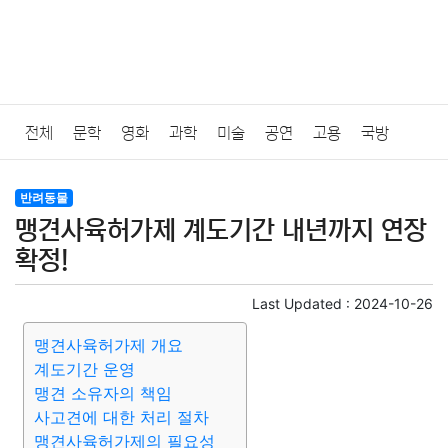
전체
문학
영화
과학
미술
공연
고용
국방
법률
음악
드라마
보험
연예인
만화
환경
보건
반려동물
맹견사육허가제 계도기간 내년까지 연장
질병
가요
방송
일상
주식
암호화폐
블록체인
확정!
결혼
육아
반려동물
패션
미용
증권
인테리어
Last Updated :
2024-10-26
맹견사육허가제 개요
요리
상품리뷰
원예
금융
게임
스포츠
사진
계도기간 운영
맹견 소유자의 책임
대출
자동차
취미
여행
맛집
IT
컴퓨터
기술
사고견에 대한 처리 절차
맹견사육허가제의 필요성