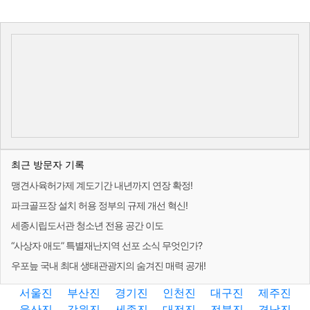
최근 방문자 기록
맹견사육허가제 계도기간 내년까지 연장 확정!
파크골프장 설치 허용 정부의 규제 개선 혁신!
세종시립도서관 청소년 전용 공간 이도
“사상자 애도” 특별재난지역 선포 소식 무엇인가?
우포늪 국내 최대 생태관광지의 숨겨진 매력 공개!
서울진
부산진
경기진
인천진
대구진
제주진
울산진
강원진
세종진
대전진
전북진
경남진