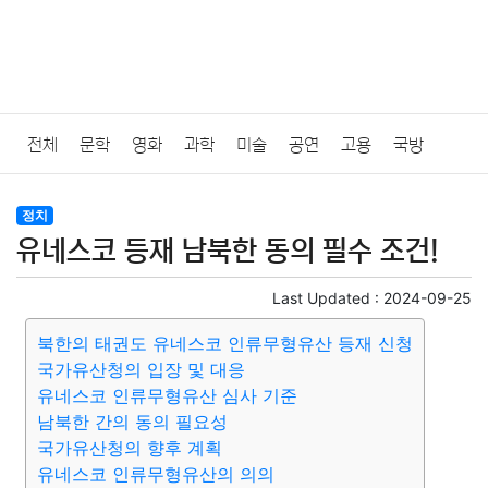
전체
문학
영화
과학
미술
공연
고용
국방
법률
음악
드라마
보험
연예인
만화
환경
보건
정치
유네스코 등재 남북한 동의 필수 조건!
질병
가요
방송
일상
주식
암호화폐
블록체인
Last Updated :
2024-09-25
결혼
육아
반려동물
패션
미용
증권
인테리어
북한의 태권도 유네스코 인류무형유산 등재 신청
국가유산청의 입장 및 대응
요리
상품리뷰
원예
금융
게임
스포츠
사진
유네스코 인류무형유산 심사 기준
남북한 간의 동의 필요성
대출
자동차
취미
여행
맛집
IT
컴퓨터
기술
국가유산청의 향후 계획
유네스코 인류무형유산의 의의