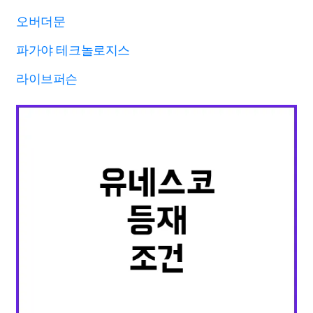
오버더문
파가야 테크놀로지스
라이브퍼슨