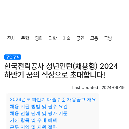
전체
문학
영화
과학
미술
공연
고용
국방
법률
음악
드라마
보험
연예인
만화
환경
보건
구인구직
한국전력공사 청년인턴(채용형) 2024
질병
가요
방송
일상
주식
암호화폐
블록체인
하반기 꿈의 직장으로 초대합니다!
결혼
육아
반려동물
패션
미용
증권
인테리어
Last Updated :
2024-09-19
2024년도 하반기 대졸수준 채용공고 개요
요리
상품리뷰
원예
금융
게임
스포츠
사진
채용 지원 방법 및 필수 요건
채용 전형 단계 및 평가 기준
대출
자동차
취미
여행
맛집
IT
컴퓨터
기술
가산 항목 및 우대 혜택
근무 지역 및 지원 절차