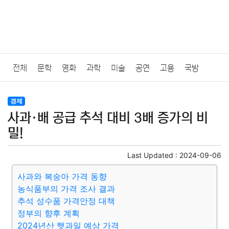
전체
문학
영화
과학
미술
공연
고용
국방
법률
음악
드라마
보험
연예인
만화
환경
보건
경제
사과·배 공급 추석 대비 3배 증가의 비
질병
가요
방송
일상
주식
암호화폐
블록체인
밀!
결혼
육아
반려동물
패션
미용
증권
인테리어
Last Updated :
2024-09-06
사과와 복숭아 가격 동향
요리
상품리뷰
원예
금융
게임
스포츠
사진
농식품부의 가격 조사 결과
추석 성수품 가격안정 대책
대출
자동차
취미
여행
맛집
IT
컴퓨터
기술
정부의 향후 계획
2024년산 햇과일 예상 가격