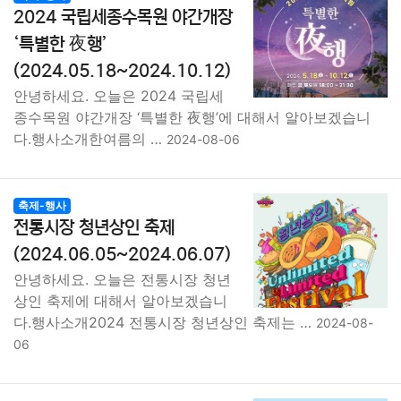
종교
사회
정치
건강
의료
의학
경제
마케팅
2024 국립세종수목원 야간개장
‘특별한 夜행’
부동산
외국어
교육
교통
생활
기타
(2024.05.18~2024.10.12)
안녕하세요. 오늘은 2024 국립세
종수목원 야간개장 ‘특별한 夜행’에 대해서 알아보겠습니
다.행사소개한여름의 …
2024-08-06
축제-행사
전통시장 청년상인 축제
(2024.06.05~2024.06.07)
안녕하세요. 오늘은 전통시장 청년
상인 축제에 대해서 알아보겠습니
다.행사소개2024 전통시장 청년상인 축제는 …
2024-08-
06