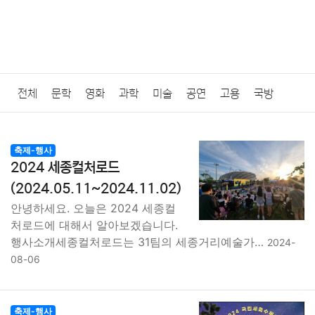
전체
문학
영화
과학
미술
공연
고용
국방
법률
음악
드라마
보험
연예인
만화
환경
보건
축제-행사
2024 세종컬처로드
질병
가요
방송
일상
주식
암호화폐
블록체인
(2024.05.11~2024.11.02)
안녕하세요. 오늘은 2024 세종컬
결혼
육아
반려동물
패션
미용
증권
인테리어
처로드에 대해서 알아보겠습니다.
행사소개세종컬처로드는 31팀의 세종거리예술가…
2024-
요리
상품리뷰
원예
금융
게임
스포츠
사진
08-06
대출
자동차
취미
여행
맛집
IT
컴퓨터
기술
축제-행사