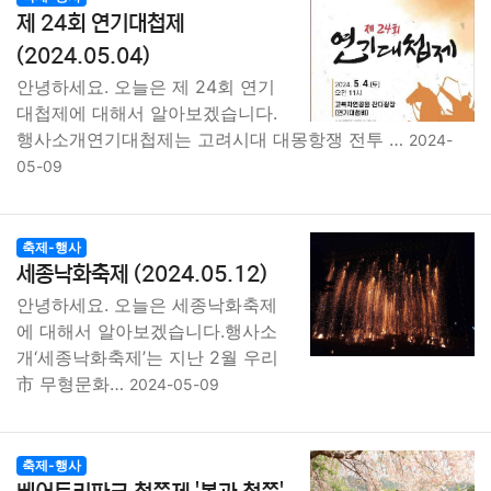
제 24회 연기대첩제
(2024.05.04)
안녕하세요. 오늘은 제 24회 연기
대첩제에 대해서 알아보겠습니다.
행사소개연기대첩제는 고려시대 대몽항쟁 전투 …
2024-
05-09
축제-행사
세종낙화축제 (2024.05.12)
안녕하세요. 오늘은 세종낙화축제
에 대해서 알아보겠습니다.행사소
개‘세종낙화축제’는 지난 2월 우리
市 무형문화…
2024-05-09
축제-행사