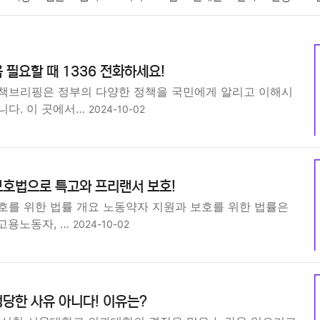
패션
미용
증권
인테리어
요리
상품리뷰
원예
금융
 필요할 때 1336 전화하세요!
정치
건강
의료
의학
경제
마케팅
부동산
외국어
책브리핑은 정부의 다양한 정책을 국민에게 알리고 이해시
니다. 이 곳에서…
2024-10-02
보호법으로 특고와 프리랜서 보호!
호를 위한 법률 개요 노동약자 지원과 보호를 위한 법률은
고용노동자, …
2024-10-02
당한 사유 아니다! 이유는?