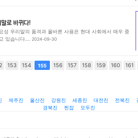
리말로 바뀌다!
요성 우리말의 품격과 올바른 사용은 현대 사회에서 매우 중
고 있습니다.…
2024-09-30
2
153
154
156
157
158
159
160
161
155
진
제주진
울산진
강원진
세종진
대전진
전북진
경북진
찐잡
모두진