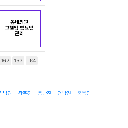
162
163
164
경남진
광주진
충남진
전남진
충북진