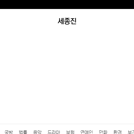
세종진
국방
법률
음악
드라마
보험
연예인
만화
환경
보