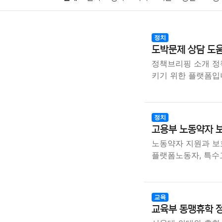
암호화폐
블록체인
결혼
육아
반려동물
정치
도박문제 상담 도움
여행
맛집
IT
컴퓨터
기술
종교
사회
정책브리핑 소개 정
키기 위한 플랫폼입
정치
고용부 노동약자 
노동약자 지원과 보
플랫폼노동자, 특수
교육
교육부 동맹휴학 정