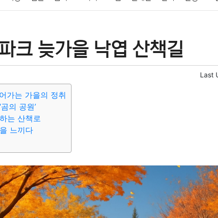
패션
미용
증권
인테리어
요리
상품리뷰
원예
금융
파크 늦가을 낙엽 산책길
정치
건강
의료
의학
경제
마케팅
부동산
외국어
Last 
어가는 가을의 정취
‘곰의 공원’
께하는 산책로
을 느끼다