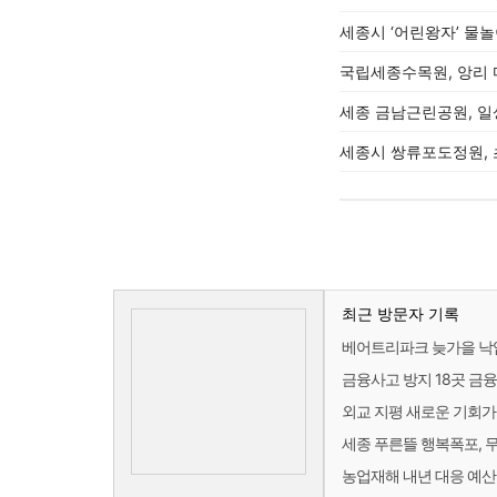
세종시 ‘어린왕자’ 물놀
국립세종수목원, 앙리
세종 금남근린공원, 일
세종시 쌍류포도정원, 
최근 방문자 기록
베어트리파크 늦가을 낙
금융사고 방지 18곳 금
외교 지평 새로운 기회가
세종 푸른뜰 행복폭포, 
농업재해 내년 대응 예산