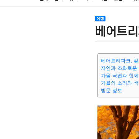
암호화폐
블록체인
결혼
육아
반려동물
여행
베어트리
여행
맛집
IT
컴퓨터
기술
종교
사회
베어트리파크, 깊
자연과 조화로운 
가을 낙엽과 함
가을의 소리와 색
방문 정보