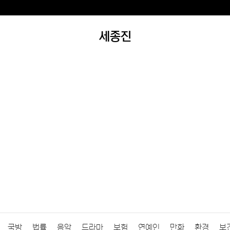
세종진
국방
법률
음악
드라마
보험
연예인
만화
환경
보