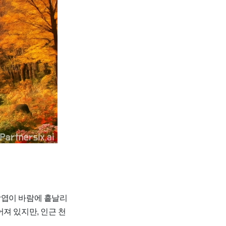
낙엽이 바람에 흩날리
져 있지만, 인근 천