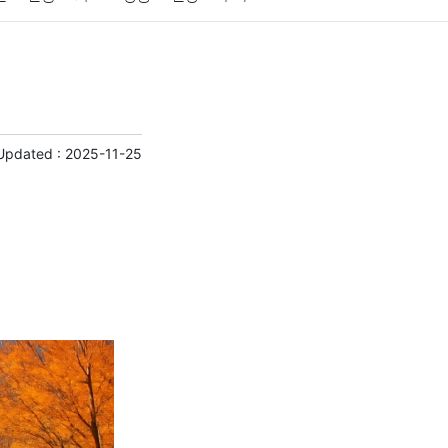
게임
스포츠
사진
대출
자동차
취미
교육
교통
생활
기타
Updated :
2025-11-25