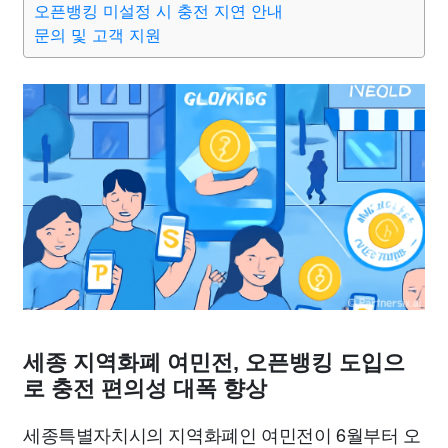
오픈뱅킹 미설정 시 충전 지연 안내
종교
사회
정치
건강
의료
의학
경제
마케팅
문의 및 고객 지원
부동산
외국어
교육
교통
생활
기타
세종 지역화폐 여민전, 오픈뱅킹 도입으
로 충전 편의성 대폭 향상
세종특별자치시의 지역화폐인 여민전이 6월부터 오