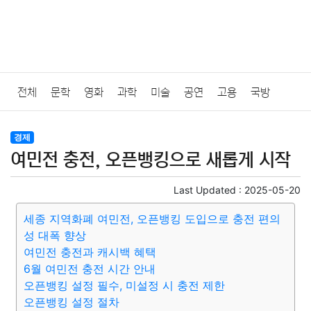
전체
문학
영화
과학
미술
공연
고용
국방
법률
음악
드라마
보험
연예인
만화
환경
보건
경제
여민전 충전, 오픈뱅킹으로 새롭게 시작
질병
가요
방송
일상
주식
암호화폐
블록체인
Last Updated :
2025-05-20
결혼
육아
반려동물
패션
미용
증권
인테리어
세종 지역화폐 여민전, 오픈뱅킹 도입으로 충전 편의
성 대폭 향상
요리
상품리뷰
원예
금융
게임
스포츠
사진
여민전 충전과 캐시백 혜택
6월 여민전 충전 시간 안내
대출
자동차
취미
여행
맛집
IT
컴퓨터
기술
오픈뱅킹 설정 필수, 미설정 시 충전 제한
오픈뱅킹 설정 절차