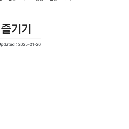
게임
스포츠
사진
대출
자동차
취미
 즐기기
교육
교통
생활
기타
Updated :
2025-01-26