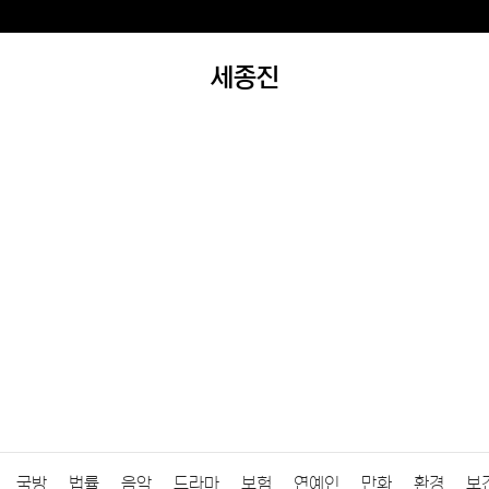
세종진
국방
법률
음악
드라마
보험
연예인
만화
환경
보