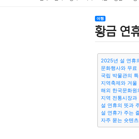
암호화폐
블록체인
결혼
육아
반려동물
여행
황금 연
여행
맛집
IT
컴퓨터
기술
종교
사회
2025년 설 연
문화행사와 무료
국립 박물관의 
지역축제와 겨울
해외 한국문화원의
지역 전통시장과
설 연휴의 뜻과 
설 연휴가 주는 
자주 묻는 숏텐츠