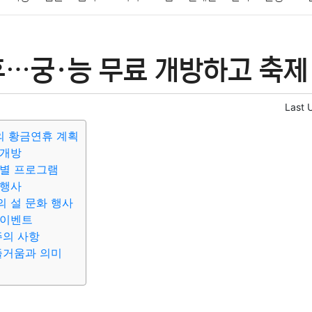
패션
미용
증권
인테리어
요리
상품리뷰
원예
금융
휴…궁·능 무료 개방하고 축제
정치
건강
의료
의학
경제
마케팅
부동산
외국어
Last 
휴의 황금연휴 계획
 개방
특별 프로그램
 행사
 설 문화 행사
 이벤트
주의 사항
즐거움과 의미