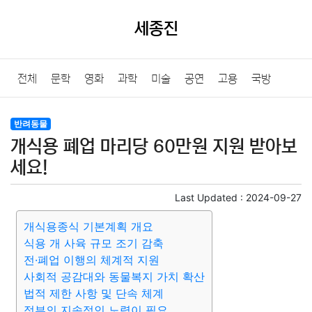
세종진
전체
문학
영화
과학
미술
공연
고용
국방
법률
음악
드라마
보험
연예인
만화
환경
보건
반려동물
개식용 폐업 마리당 60만원 지원 받아보
질병
가요
방송
일상
주식
암호화폐
블록체인
세요!
결혼
육아
반려동물
패션
미용
증권
인테리어
Last Updated :
2024-09-27
개식용종식 기본계획 개요
요리
상품리뷰
원예
금융
게임
스포츠
사진
식용 개 사육 규모 조기 감축
전·폐업 이행의 체계적 지원
대출
자동차
취미
여행
맛집
IT
컴퓨터
기술
사회적 공감대와 동물복지 가치 확산
법적 제한 사항 및 단속 체계
종교
사회
정치
건강
의료
의학
경제
마케팅
정부의 지속적인 노력이 필요