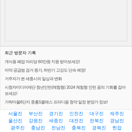
최근 방문자 기록
개식용 폐업 마리당 60만원 지원 받아보세요!
마약 공급범 검거 증가, 하반기 고강도 단속 예정!
거주자가 본 세종시의 일상과 변화
시청자미디어재단 청년인턴(체험형) 2024 체험형 인턴 꿈의 기회를 잡아
보세요!
가락마을6단지 중흥S클래스 프라디움 청약 일정 분양가 정보!
서울진
부산진
경기진
인천진
대구진
제주진
울산진
강원진
세종진
대전진
전북진
경남진
광주진
충남진
전남진
충북진
경북진
찐잡