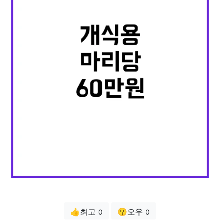
👍최고
😗오우
0
0