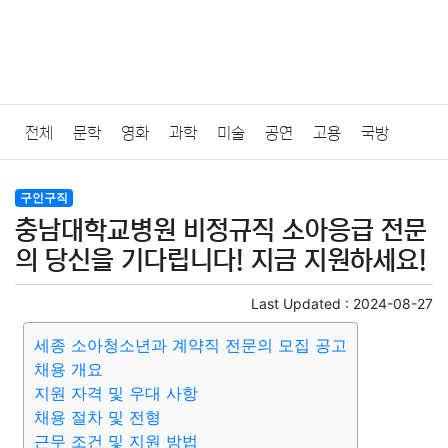
전체
문학
영화
과학
미술
공연
고용
국방
법률
음악
드라마
보험
연예인
만화
환경
보건
구인구직
충남대학교병원 비정규직 소아응급 전문
질병
가요
방송
일상
주식
암호화폐
블록체인
의 당신을 기다립니다! 지금 지원하세요!
결혼
육아
반려동물
패션
미용
증권
인테리어
Last Updated :
2024-08-27
세종 소아청소년과 계약직 전문의 모집 공고
요리
상품리뷰
원예
금융
게임
스포츠
사진
채용 개요
지원 자격 및 우대 사항
대출
자동차
취미
여행
맛집
IT
컴퓨터
기술
채용 절차 및 전형
근무 조건 및 지원 방법