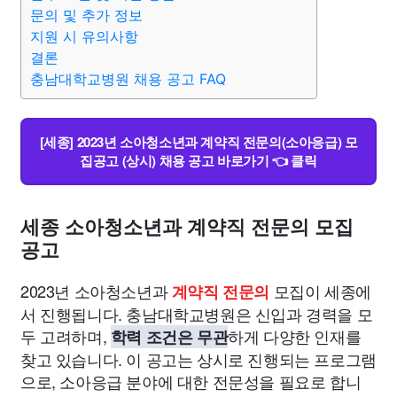
종교
사회
정치
건강
의료
의학
경제
마케팅
문의 및 추가 정보
지원 시 유의사항
결론
부동산
외국어
교육
교통
생활
기타
충남대학교병원 채용 공고 FAQ
[세종] 2023년 소아청소년과 계약직 전문의(소아응급) 모
집공고 (상시) 채용 공고 바로가기 👈 클릭
세종 소아청소년과 계약직 전문의 모집
공고
2023년 소아청소년과
모집이 세종에
계약직 전문의
서 진행됩니다. 충남대학교병원은 신입과 경력을 모
두 고려하며,
하게 다양한 인재를
학력 조건은 무관
찾고 있습니다. 이 공고는 상시로 진행되는 프로그램
으로, 소아응급 분야에 대한 전문성을 필요로 합니