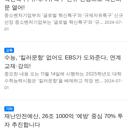
맛집
IT
컴퓨터
기술
종교
사회
정치
건강
문 열어!
중소벤처기업부의 ‘글로벌 혁신특구’와 ‘규제자유특구’ 신규
의료
의학
경제
마케팅
부동산
외국어
교육
선정 중소벤처기업부는 ‘글로벌 혁신특구’와 ‘규…
2024-07-
01
교통
생활
기타
교육
수능, ‘킬러문항’ 없어도 EBS가 도와준다, 연계
교재·강의!
중요한 내용 오는 11월 14일에 시행하는 2025학년도 대학
수학능력시험은 '킬러문항'을 배제하고 적정 변…
2024-07-
01
기타
재난안전예산, 26조 1000억 '예방' 중심 70% 투
자 추진합니다