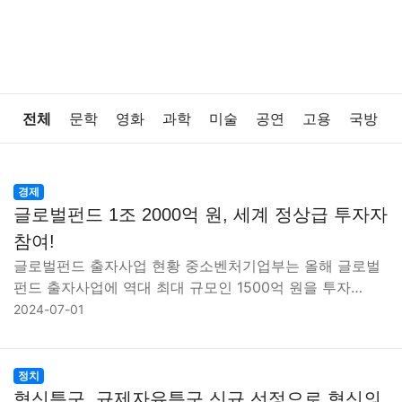
전체
문학
영화
과학
미술
공연
고용
국방
법률
음악
드라마
보험
연예인
만화
환경
경제
글로벌펀드 1조 2000억 원, 세계 정상급 투자자
보건
질병
가요
방송
일상
주식
암호화폐
참여!
글로벌펀드 출자사업 현황 중소벤처기업부는 올해 글로벌
블록체인
결혼
육아
반려동물
패션
미용
펀드 출자사업에 역대 최대 규모인 1500억 원을 투자…
2024-07-01
증권
인테리어
요리
상품리뷰
원예
금융
게임
스포츠
사진
대출
자동차
취미
여행
정치
혁신특구, 규제자유특구 신규 선정으로 혁신의