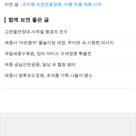
이전 글 :
조치원 조천연꽃공원, 여름 연꽃 개화 시작
함께 보면 좋은 글
고운뜰전망대 사계절 풍경의 진수
세종시 ‘어린왕자’ 물놀이장 개장, 무더위 속 시원한 피서지
국립세종수목원, 앙리 마티스 오색정원 특별전
세종 금남근린공원, 일상 속 힐링 쉼터
세종시 쌍류포도정원, 초여름 가족 나들이 명소