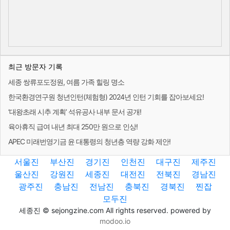
최근 방문자 기록
세종 쌍류포도정원, 여름 가족 힐링 명소
한국환경연구원 청년인턴(체험형) 2024년 인턴 기회를 잡아보세요!
‘대왕초래 시추 계획’ 석유공사 내부 문서 공개!
육아휴직 급여 내년 최대 250만 원으로 인상!
APEC 미래번영기금 윤 대통령의 청년층 역량 강화 제안!
서울진
부산진
경기진
인천진
대구진
제주진
울산진
강원진
세종진
대전진
전북진
경남진
광주진
충남진
전남진
충북진
경북진
찐잡
모두진
세종진 © sejongzine.com All rights reserved. powered by
modoo.io