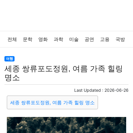
전체
문학
영화
과학
미술
공연
고용
국방
법률
음악
드라마
보험
연예인
만화
환경
여행
세종 쌍류포도정원, 여름 가족 힐링
보건
질병
가요
방송
일상
주식
암호화폐
명소
블록체인
결혼
육아
반려동물
패션
미용
Last Updated :
2026-06-26
세종 쌍류포도정원, 여름 가족 힐링 명소
증권
인테리어
요리
상품리뷰
원예
금융
게임
스포츠
사진
대출
자동차
취미
여행