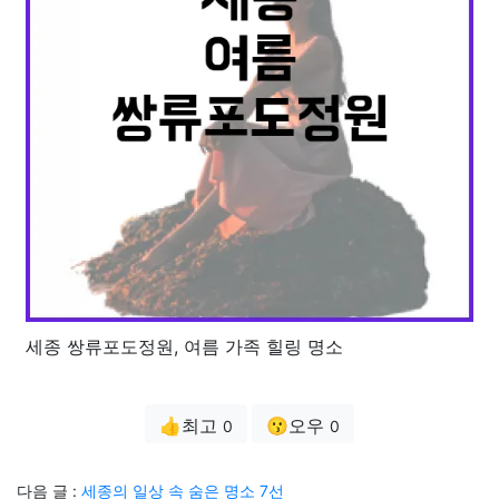
세종 쌍류포도정원, 여름 가족 힐링 명소
👍최고
😗오우
0
0
다음 글 :
세종의 일상 속 숨은 명소 7선