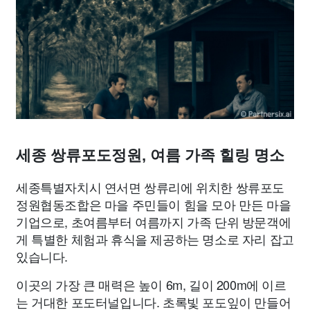
맛집
IT
컴퓨터
기술
종교
사회
정치
건강
의료
의학
경제
마케팅
부동산
외국어
교육
교통
생활
기타
세종 쌍류포도정원, 여름 가족 힐링 명소
세종특별자치시 연서면 쌍류리에 위치한 쌍류포도
정원협동조합은 마을 주민들이 힘을 모아 만든 마을
기업으로, 초여름부터 여름까지 가족 단위 방문객에
게 특별한 체험과 휴식을 제공하는 명소로 자리 잡고
있습니다.
이곳의 가장 큰 매력은 높이 6m, 길이 200m에 이르
는 거대한 포도터널입니다. 초록빛 포도잎이 만들어