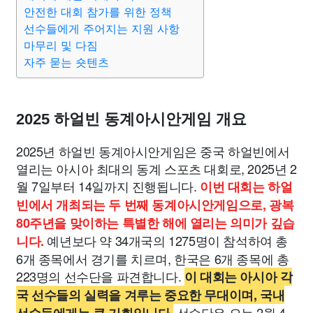
맛집
IT
컴퓨터
기술
종교
사회
정치
건강
안전한 대회 참가를 위한 정책
선수들에게 주어지는 지원 사항
마무리 및 다짐
의료
의학
경제
마케팅
부동산
외국어
교육
자주 묻는 숏텐츠
교통
생활
기타
2025 하얼빈 동계아시안게임 개요
2025년 하얼빈 동계아시안게임은 중국 하얼빈에서
열리는 아시아 최대의 동계 스포츠 대회로, 2025년 2
월 7일부터 14일까지 진행됩니다.
이번 대회는 하얼
빈에서 개최되는 두 번째 동계아시안게임으로, 광복
80주년을 맞이하는 특별한 해에 열리는 의미가 깊습
예년보다 약 34개국의 1275명이 참석하여 총
니다.
6개 종목에서 경기를 치르며, 한국은 6개 종목에 총
223명의 선수단을 파견합니다.
이 대회는 아시아 각
국 선수들의 실력을 겨루는 중요한 무대이며, 국내
선수단은 오는 2월 4