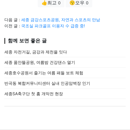
👍최고
😗오우
0
0
다음 글 :
세종 금강스포츠공원, 자연과 스포츠의 만남
이전 글 :
국조실 파크골프 이용자 수 급증 중!
함께 보면 좋은 글
세종 자전거길, 금강과 제천을 잇다
세종 품안뜰공원, 여름밤 건강댄스 열기
세종호수공원서 즐기는 여름 패들 보트 체험
반곡동 복합커뮤니티센터 실내 인공암벽장 인기
세종SA축구단 첫 홈 개막전 현장