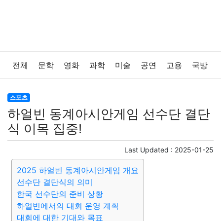
전체
문학
영화
과학
미술
공연
고용
국방
법률
음악
드라마
보험
연예인
만화
환경
스포츠
하얼빈 동계아시안게임 선수단 결단
보건
질병
가요
방송
일상
주식
암호화폐
식 이목 집중!
블록체인
결혼
육아
반려동물
패션
미용
Last Updated :
2025-01-25
2025 하얼빈 동계아시안게임 개요
증권
인테리어
요리
상품리뷰
원예
금융
선수단 결단식의 의미
한국 선수단의 준비 상황
게임
스포츠
사진
대출
자동차
취미
여행
하얼빈에서의 대회 운영 계획
대회에 대한 기대와 목표