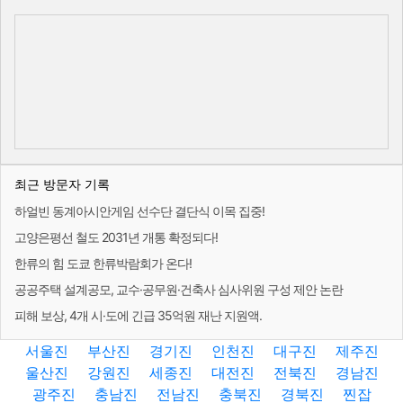
최근 방문자 기록
하얼빈 동계아시안게임 선수단 결단식 이목 집중!
고양은평선 철도 2031년 개통 확정되다!
한류의 힘 도쿄 한류박람회가 온다!
공공주택 설계공모, 교수·공무원·건축사 심사위원 구성 제안 논란
피해 보상, 4개 시·도에 긴급 35억원 재난 지원액.
서울진
부산진
경기진
인천진
대구진
제주진
울산진
강원진
세종진
대전진
전북진
경남진
광주진
충남진
전남진
충북진
경북진
찐잡