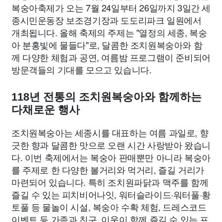
복숭아축제가 오는 7월 24일부터 26일까지 3일간 세
종시민운동장 보조경기장과 도도리파크 일원에서
개최됩니다. 올해 축제의 주제는 "열정의 세종, 복숭
아 분홍빛에 물들다"로, 달콤한 조치원복숭아와 함
께 다양한 체험과 공연, 여름밤 프로그램이 준비되어
방문객들의 기대를 모으고 있습니다.
118년 전통의 조치원복숭아와 함께하는
다채로운 행사
조치원복숭아는 세종시를 대표하는 여름 과일로, 향
긋한 향과 달콤한 맛으로 오랜 시간 사랑받아 왔습니
다. 이번 축제에서는 복숭아 판매뿐만 아니라 복숭아
를 주제로 한 다양한 볼거리와 먹거리, 즐길 거리가
마련되어 있습니다. 특히 조치원파닭과 맥주를 함께
즐길 수 있는 피치비어나잇, 워터슬라이드·워터풀·황
토풀 등 물놀이 시설, 복숭아 수확 체험, 드레스코드
이벤트 등 가족과 친구, 이웃이 함께 즐길 수 있는 프