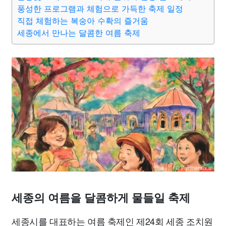
맛집
IT
컴퓨터
기술
종교
사회
정치
건강
풍성한 프로그램과 체험으로 가득한 축제 일정
직접 체험하는 복숭아 수확의 즐거움
세종에서 만나는 달콤한 여름 축제
의료
의학
경제
마케팅
부동산
외국어
교육
교통
생활
기타
세종의 여름을 달콤하게 물들일 축제
세종시를 대표하는 여름 축제인 제24회 세종 조치원