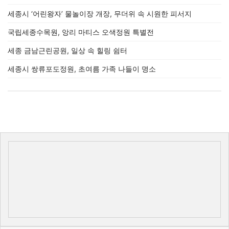
세종시 ‘어린왕자’ 물놀이장 개장, 무더위 속 시원한 피서지
국립세종수목원, 앙리 마티스 오색정원 특별전
세종 금남근린공원, 일상 속 힐링 쉼터
세종시 쌍류포도정원, 초여름 가족 나들이 명소