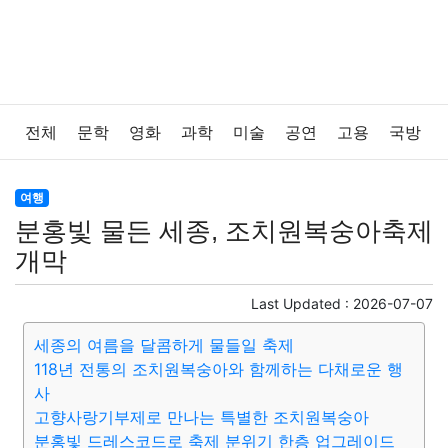
전체
문학
영화
과학
미술
공연
고용
국방
법률
음악
드라마
보험
연예인
만화
환경
여행
분홍빛 물든 세종, 조치원복숭아축제
보건
질병
가요
방송
일상
주식
암호화폐
개막
블록체인
결혼
육아
반려동물
패션
미용
Last Updated :
2026-07-07
세종의 여름을 달콤하게 물들일 축제
증권
인테리어
요리
상품리뷰
원예
금융
118년 전통의 조치원복숭아와 함께하는 다채로운 행
사
게임
스포츠
사진
대출
자동차
취미
여행
고향사랑기부제로 만나는 특별한 조치원복숭아
분홍빛 드레스코드로 축제 분위기 한층 업그레이드