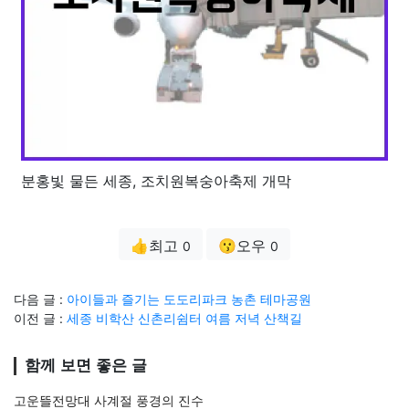
분홍빛 물든 세종, 조치원복숭아축제 개막
👍최고
😗오우
0
0
다음 글 :
아이들과 즐기는 도도리파크 농촌 테마공원
이전 글 :
세종 비학산 신촌리쉼터 여름 저녁 산책길
함께 보면 좋은 글
고운뜰전망대 사계절 풍경의 진수