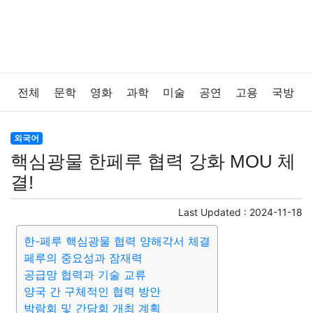
전체
문학
영화
과학
미술
공연
고용
국방
법률
음악
드라마
보험
연예인
만화
환경
외국어
핵심광물 한페루 협력 강화 MOU 체
보건
질병
가요
방송
일상
주식
암호화폐
결!
블록체인
결혼
육아
반려동물
패션
미용
Last Updated :
2024-11-18
한-페루 핵심광물 협력 양해각서 체결
증권
인테리어
요리
상품리뷰
원예
금융
페루의 중요성과 잠재력
공급망 협력과 기술 교류
게임
스포츠
사진
대출
자동차
취미
여행
양국 간 구체적인 협력 방안
박람회 및 간담회 개최 계획