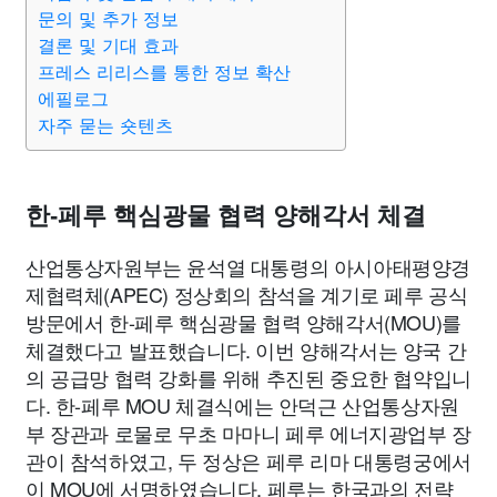
맛집
IT
컴퓨터
기술
종교
사회
정치
건강
문의 및 추가 정보
결론 및 기대 효과
프레스 리리스를 통한 정보 확산
의료
의학
경제
마케팅
부동산
외국어
교육
에필로그
자주 묻는 숏텐츠
교통
생활
기타
한-페루 핵심광물 협력 양해각서 체결
산업통상자원부는 윤석열 대통령의 아시아태평양경
제협력체(APEC) 정상회의 참석을 계기로 페루 공식
방문에서 한-페루 핵심광물 협력 양해각서(MOU)를
체결했다고 발표했습니다. 이번 양해각서는 양국 간
의 공급망 협력 강화를 위해 추진된 중요한 협약입니
다. 한-페루 MOU 체결식에는 안덕근 산업통상자원
부 장관과 로물로 무초 마마니 페루 에너지광업부 장
관이 참석하였고, 두 정상은 페루 리마 대통령궁에서
이 MOU에 서명하였습니다. 페루는 한국과의 전략