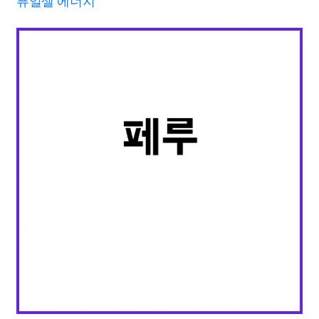
퓨얼셀 에너지