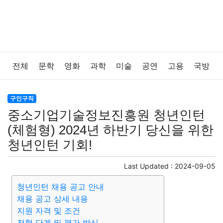
전체
문학
영화
과학
미술
공연
고용
국방
법률
음악
드라마
보험
연예인
만화
환경
구인구직
중소기업기술정보진흥원 청년인턴
보건
질병
가요
방송
일상
주식
암호화폐
(체험형) 2024년 하반기 당신을 위한
청년인턴 기회!
블록체인
결혼
육아
반려동물
패션
미용
Last Updated :
2024-09-05
증권
인테리어
요리
상품리뷰
원예
금융
청년인턴 채용 공고 안내
채용 공고 상세 내용
게임
스포츠
사진
대출
자동차
취미
여행
지원 자격 및 조건
전형 단계 및 평가 방식