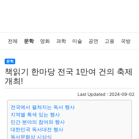
전체
문학
영화
과학
미술
공연
고용
국방
법률
음악
드라마
보험
연예인
만화
환경
문학
책읽기 한마당 전국 1만여 건의 축제
보건
질병
가요
방송
일상
주식
암호화폐
개최!
블록체인
결혼
육아
반려동물
패션
미용
Last Updated :
2024-09-02
전국에서 펼쳐지는 독서 행사
증권
인테리어
요리
상품리뷰
원예
금융
지역별 특색 있는 행사
민간 분야의 참여와 행사
게임
스포츠
사진
대출
자동차
취미
여행
대한민국 독서대전 행사
독서문화상 시상식