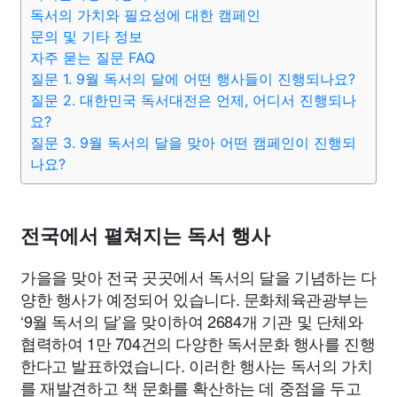
맛집
IT
컴퓨터
기술
종교
사회
정치
건강
독서의 가치와 필요성에 대한 캠페인
문의 및 기타 정보
자주 묻는 질문 FAQ
의료
의학
경제
마케팅
부동산
외국어
교육
질문 1. 9월 독서의 달에 어떤 행사들이 진행되나요?
질문 2. 대한민국 독서대전은 언제, 어디서 진행되나
교통
생활
기타
요?
질문 3. 9월 독서의 달을 맞아 어떤 캠페인이 진행되
나요?
전국에서 펼쳐지는 독서 행사
가을을 맞아 전국 곳곳에서 독서의 달을 기념하는 다
양한 행사가 예정되어 있습니다. 문화체육관광부는
‘9월 독서의 달’을 맞이하여 2684개 기관 및 단체와
협력하여 1만 704건의 다양한 독서문화 행사를 진행
한다고 발표하였습니다. 이러한 행사는 독서의 가치
를 재발견하고 책 문화를 확산하는 데 중점을 두고