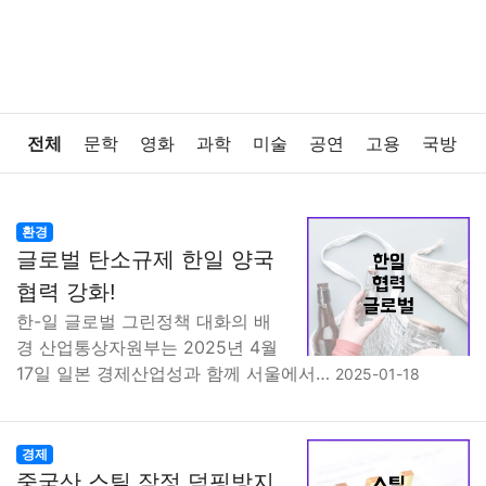
전체
문학
영화
과학
미술
공연
고용
국방
법률
음악
드라마
보험
연예인
만화
환경
환경
글로벌 탄소규제 한일 양국
보건
질병
가요
방송
일상
주식
암호화폐
협력 강화!
한-일 글로벌 그린정책 대화의 배
블록체인
결혼
육아
반려동물
패션
미용
경 산업통상자원부는 2025년 4월
17일 일본 경제산업성과 함께 서울에서…
2025-01-18
증권
인테리어
요리
상품리뷰
원예
금융
게임
스포츠
사진
대출
자동차
취미
여행
경제
중국산 스틸 잠정 덤핑방지