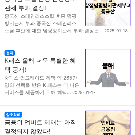
맛집
IT
컴퓨터
기술
종교
사회
정치
건강
관세 부과 결정!
중국산 스테인리스스틸 후판 덤핑
의료
의학
경제
마케팅
부동산
외국어
교육
방지관세 부과 중국산 스테인리스
스틸 후판에 대한 덤핑방지관세 부과 결정은…
2025-01-18
교통
생활
기타
정치
K패스 올해 더욱 특별한 혜
택 공개!
K-패스 업그레이드 혜택 약 265만
명의 선택을 받은 K-패스는 더 나은
서비스를 제공하기 위해 혜택…
2025-01-17
암호화폐
금융위 업비트 제재는 아직
결정되지 않았다!