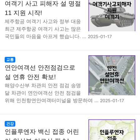
여객기 사고 피해자 설 명절
11 지원 시작!
제주항공 여객기 사고와 정부 대응
최근 제주항공 여객기 사고는 많은
국민들의 마음을 아프게 했습니다. …
2025-01-17
교통
연안여객선 안전점검으로
설 연휴 안전 확보!
해양수산부 차관의 안전 점검 송명
달 차관이 연안여객선 안전 점검을
위해 인천항연안여객터미널을 방문하여 …
2025-01-17
건강
인플루엔자 백신 접종 어린