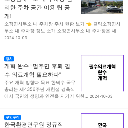
맛집
IT
컴퓨터
기술
종교
사회
정치
건강
리한 주차 공간 이용 팁 공
개!
의료
의학
경제
마케팅
부동산
외국어
교육
소정면사무소 내 주차장 주차 현황 보기 👈 클릭소정면사
무소 내 주차장 정보 소개 소정면사무소 내 주차장은 세…
교통
생활
기타
2024-10-03
정치
개혁 완수 “멈추면 후퇴 필
수 의료개혁 필요하다”
주요 개혁 방향과 목표 한덕수 국무
총리는 제4356주년 개천절 경축식
에서 국민의 생명과 안전을 지키기 위한…
2024-10-03
구인구직
한국환경연구원 정규직