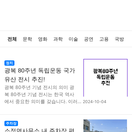
전체
문학
영화
과학
미술
공연
고용
국방
법률
음악
드라마
보험
연예인
만화
환경
정치
광복 80주년 독립운동 국가
보건
질병
가요
방송
일상
주식
암호화폐
유산 전시 추진!
광복 80주년 기념 전시의 의미 광
블록체인
결혼
육아
반려동물
패션
미용
복 80주년 기념 전시는 한국 역사
에서 중요한 의미를 갖습니다. 이러…
2024-10-04
증권
인테리어
요리
상품리뷰
원예
금융
게임
스포츠
사진
대출
자동차
취미
여행
주차장
소정면사무소 내 주차장 편