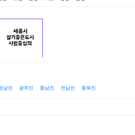
원예
금융
게임
스포츠
사진
제
마케팅
부동산
외국어
교육
교통
경남진
광주진
충남진
전남진
충북진