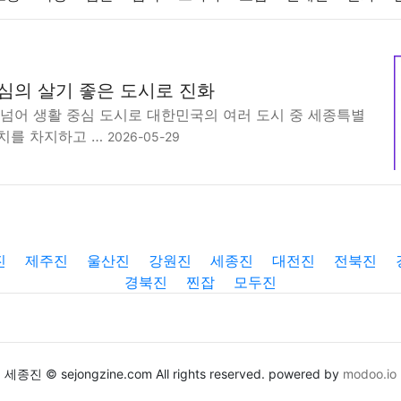
반려동물
패션
미용
증권
인테리어
요리
상품리뷰
중심의 살기 좋은 도시로 진화
컴퓨터
기술
종교
사회
정치
건강
의료
의학
경
 넘어 생활 중심 도시로 대한민국의 여러 도시 중 세종특별
치를 차지하고 …
2026-05-29
진
제주진
울산진
강원진
세종진
대전진
전북진
경북진
찐잡
모두진
세종진 © sejongzine.com All rights reserved. powered by
modoo.io