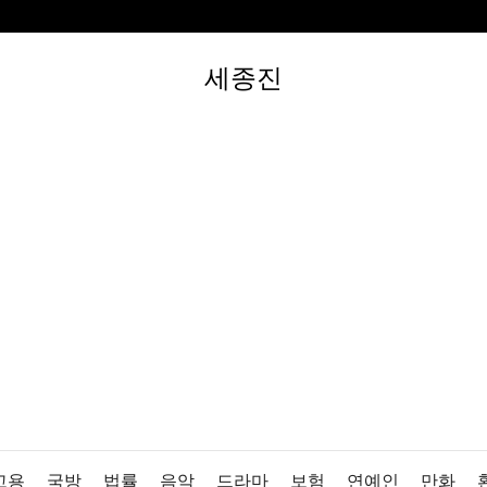
세종진
고용
국방
법률
음악
드라마
보험
연예인
만화