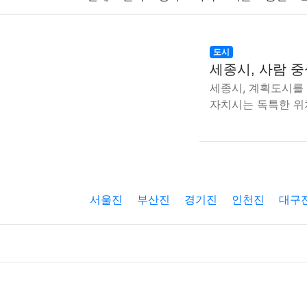
주식
암호화폐
블록체인
결혼
육아
도시
세종시, 사람 
대출
자동차
취미
여행
맛집
IT
세종시, 계획도시를
자치시는 독특한 위
생활
기타
서울진
부산진
경기진
인천진
대구